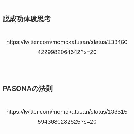
脱成功体験思考
https://twitter.com/momokatusan/status/138460
4229982064642?s=20
PASONAの法則
https://twitter.com/momokatusan/status/138515
5943680282625?s=20